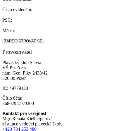
Číslo evidenční:
PSČ:
Město:
ZAREGISTROVAT SE
Provozovatel
Plavecký klub Slávia
VŠ Plzeň z.s.
nám. Gen. Píky 2433/42
326 00 Plzeň
IČ: 49779133
Číslo účtu:
268079477/0300
Kontakt pro veřejnost
Mgr. Renata Kielbergerová
zástupce vedoucí plavecké školy
+420 734 253 480