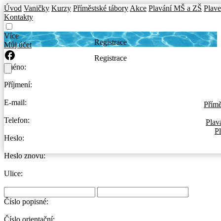
Úvod
Vaničky
Kurzy
Příměstské tábory
Akce
Plavání MŠ a ZŠ
Plave
Kontakty
Více
Registrace
Můj účet
Registrace
Jméno:
Příjmení:
E-mail:
Přímě
Telefon:
Plav
P
Heslo:
Heslo znovu:
Ulice:
Číslo popisné:
Číslo orientační: