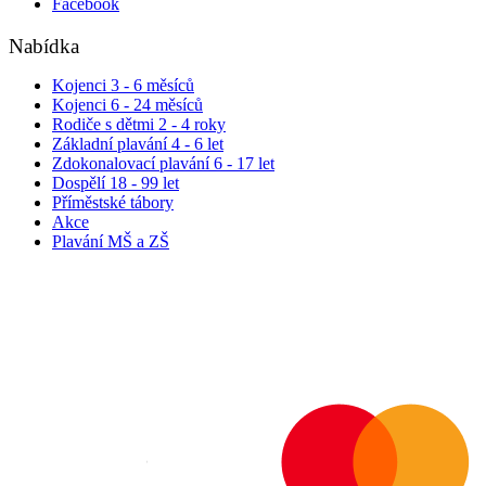
Facebook
Nabídka
Kojenci 3 - 6 měsíců
Kojenci 6 - 24 měsíců
Rodiče s dětmi 2 - 4 roky
Základní plavání 4 - 6 let
Zdokonalovací plavání 6 - 17 let
Dospělí 18 - 99 let
Příměstské tábory
Akce
Plavání MŠ a ZŠ