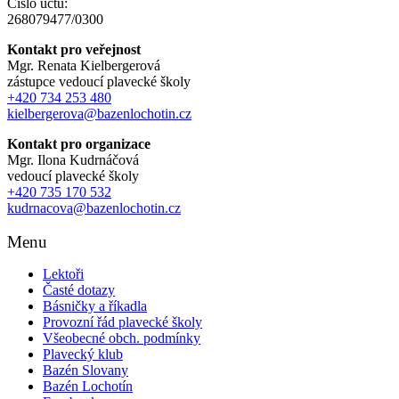
Číslo účtu:
268079477/0300
Kontakt pro veřejnost
Mgr. Renata Kielbergerová
zástupce vedoucí plavecké školy
+420 734 253 480
kielbergerova@bazenlochotin.cz
Kontakt pro organizace
Mgr. Ilona Kudrnáčová
vedoucí plavecké školy
+420 735 170 532
kudrnacova@bazenlochotin.cz
Menu
Lektoři
Časté dotazy
Básničky a říkadla
Provozní řád plavecké školy
Všeobecné obch. podmínky
Plavecký klub
Bazén Slovany
Bazén Lochotín