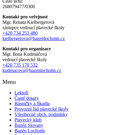
Číslo účtu:
268079477/0300
Kontakt pro veřejnost
Mgr. Renata Kielbergerová
zástupce vedoucí plavecké školy
+420 734 253 480
kielbergerova@bazenlochotin.cz
Kontakt pro organizace
Mgr. Ilona Kudrnáčová
vedoucí plavecké školy
+420 735 170 532
kudrnacova@bazenlochotin.cz
Menu
Lektoři
Časté dotazy
Básničky a říkadla
Provozní řád plavecké školy
Všeobecné obch. podmínky
Plavecký klub
Bazén Slovany
Bazén Lochotín