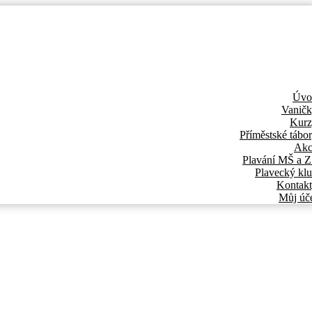
Úvo
Vanič
Kurz
Příměstské tábo
Akc
Plavání MŠ a 
Plavecký kl
Kontak
Můj úč